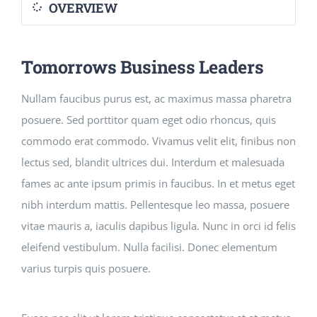
OVERVIEW
Courses
Tomorrows Business Leaders
Events Calendar
Nullam faucibus purus est, ac maximus massa pharetra
posuere. Sed porttitor quam eget odio rhoncus, quis
Islamic Lifestyle
commodo erat commodo. Vivamus velit elit, finibus non
lectus sed, blandit ultrices dui. Interdum et malesuada
CONTACT
fames ac ante ipsum primis in faucibus. In et metus eget
nibh interdum mattis. Pellentesque leo massa, posuere
vitae mauris a, iaculis dapibus ligula. Nunc in orci id felis
eleifend vestibulum. Nulla facilisi. Donec elementum
varius turpis quis posuere.