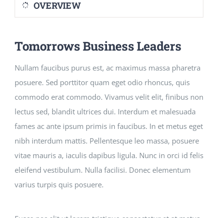
OVERVIEW
Courses
Tomorrows Business Leaders
Events Calendar
Nullam faucibus purus est, ac maximus massa pharetra
posuere. Sed porttitor quam eget odio rhoncus, quis
Islamic Lifestyle
commodo erat commodo. Vivamus velit elit, finibus non
lectus sed, blandit ultrices dui. Interdum et malesuada
CONTACT
fames ac ante ipsum primis in faucibus. In et metus eget
nibh interdum mattis. Pellentesque leo massa, posuere
vitae mauris a, iaculis dapibus ligula. Nunc in orci id felis
eleifend vestibulum. Nulla facilisi. Donec elementum
varius turpis quis posuere.