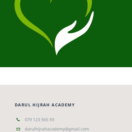
DARUL HIJRAH ACADEMY
079 123 565 93
darulhijrahacademy@gmail.com