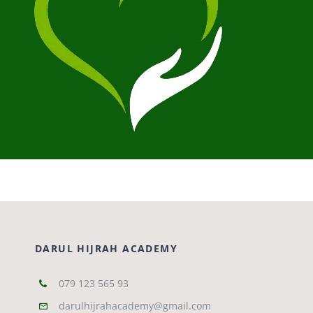
DARUL HIJRAH ACADEMY
079 123 565 93
darulhijrahacademy@gmail.com