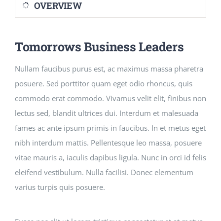
OVERVIEW
Courses
Tomorrows Business Leaders
Events Calendar
Nullam faucibus purus est, ac maximus massa pharetra
posuere. Sed porttitor quam eget odio rhoncus, quis
Islamic Lifestyle
commodo erat commodo. Vivamus velit elit, finibus non
lectus sed, blandit ultrices dui. Interdum et malesuada
CONTACT
fames ac ante ipsum primis in faucibus. In et metus eget
nibh interdum mattis. Pellentesque leo massa, posuere
vitae mauris a, iaculis dapibus ligula. Nunc in orci id felis
eleifend vestibulum. Nulla facilisi. Donec elementum
varius turpis quis posuere.